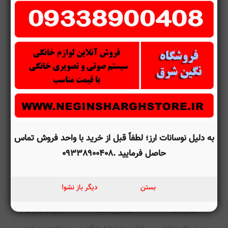
پرداخت در محل
7 روز ضمانت بازگشت
ضمانت اصل بودن کالا
تحویل اکسپرس
به دلیل نوسانات ارز؛ لطفاً قبل از خرید با واحد فروش تماس
حاصل فرمایید .09338900408
صفحه اصلی
اخبار فروشگاه
ایجاد حساب کاربری
بستن
دیگر باز نشو!
درباره ما
راهنمای سفارش
ورود به حساب کاربری
تماس با ما
جدیدترین کالاها
آخرین تراکنش ها