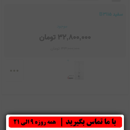
سفید B3115
موجود
32,800,000
تومان
33,000,000
تومان
...