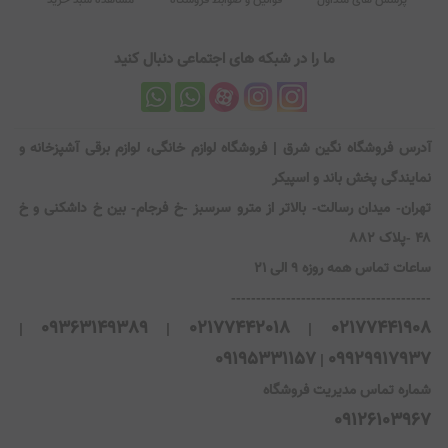
پرسش های متداول
قوانین و ضوابط فروشگاه
مشاهده سبد خرید
ما را در شبکه های اجتماعی دنبال کنید
آدرس فروشگاه نگین شرق | فروشگاه لوازم خانگی، لوازم برقی آشپزخانه و
نمایندگی پخش باند و اسپیکر
تهران- میدان رسالت- بالاتر از مترو سرسبز -خ فرجام- بین خ داشکنی و خ
۴۸ -پلاک ۸۸۲
ساعات تماس همه روزه 9 الی 21
----------------------------------------
09363149389
02177442018
02177441908
|
|
|
09195331157
09929917937
|
شماره تماس مدیریت فروشگاه
09126103967