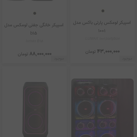
اسپیکر لومکس پارتی باکس مدل
اسپیکر خانگی جفتی لومکس مدل
1001
b15
LUMAX 1001 partybox
lumax B15
43,000,000
تومان
88,000,000
تومان
موجود
موجود