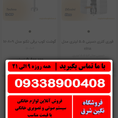
قوری کتری دسینی 5.5 لیتری مدل
گوشت کوب برقی تکنو مدل te-809
elna
te-809
دسینی مدل النا 5.5 لیتری
5,800,000
تومان
9,000,000
تومان
موجود
موجود