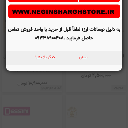
به دلیل نوسانات ارز؛ لطفاً قبل از خرید با واحد فروش تماس
حاصل فرمایید .09338900408
قهوه ساز سانلند مدل SL-300
سرخ کن بدون روغن فیلیپس مدل
بستن
دیگر باز نشو!
HD 9200
Sunlad SL-300
سفید PHILIPS HD 9200
4,500,000
تومان
10,900,000
تومان
موجود
اتمام موجودی