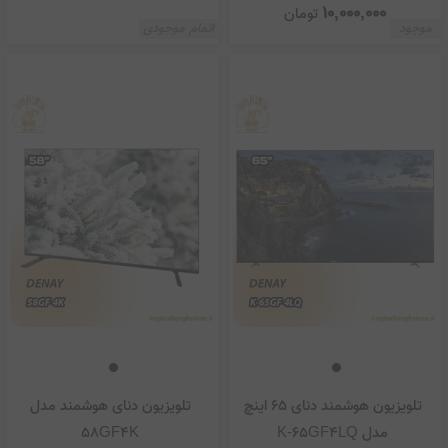
10,000,000
تومان
موجود
اتمام موجودی
تلویزیون هوشمند دنای 65 اینچ
تلویزیون دنای هوشمند مدل
مدل K-65GF4LQ
58GF4K