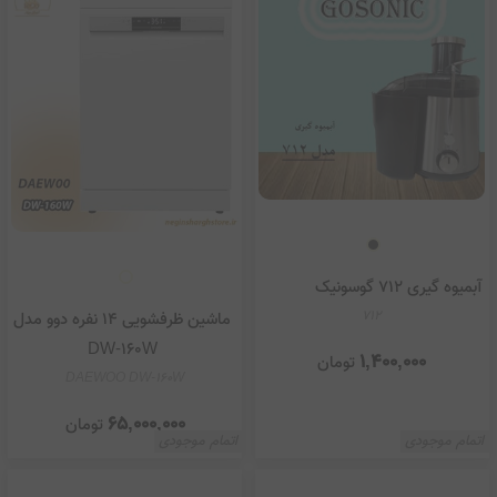
آبمیوه گیری 712 گوسونیک
712
ماشین ظرفشویی 14 نفره دوو مدل
DW-160W
1,400,000
تومان
DAEWOO DW-160W
65,000,000
تومان
اتمام موجودی
اتمام موجودی