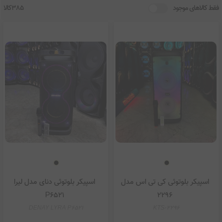
فقط کالاهای موجود
385کالا
اسپیکر بلوتوثی کی تی اس مدل
اسپیکر بلوتوثی دنای مدل لیرا
P6521
2296
DENAY LYRA P6521
KTS-2296