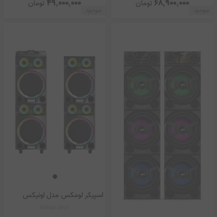
49,000,000
68,900,000
تومان
تومان
موجود
موجود
اسپیکر لومکس مدل اونیکس
lumax onix