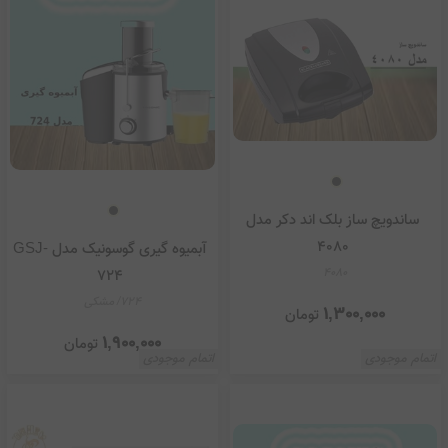
ساندویچ ساز بلک اند دکر مدل
4080
آبمیوه گیری گوسونیک مدل GSJ-
4080
724
724/ مشکی
1,300,000
تومان
1,900,000
تومان
اتمام موجودی
اتمام موجودی