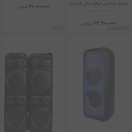
اسپیکر لومکس دوقلو مدل کاردینال
69,000,000
تومان
lumax cardinal
73,900,000
تومان
اتمام موجودی
موجود