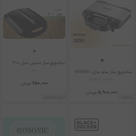
ساندویچ ساز دسینی مدل 400
400
ساندویچ ساز متئو مدل MSM70
Matheo msm70
650,000
تومان
5,900,000
تومان
موجود
اتمام موجودی