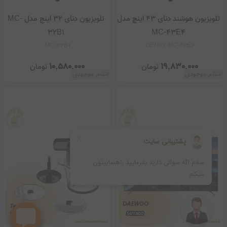
تلویزیون هوشند دنای 43 اینچ مدل
تلویزیون دنای 32 اینچ مدل MC-
32B1
MC-43E4
MC-32B1
DENAY MC-43E4
10,580,000
19,830,000
تومان
تومان
اتمام موجودی
اتمام موجودی