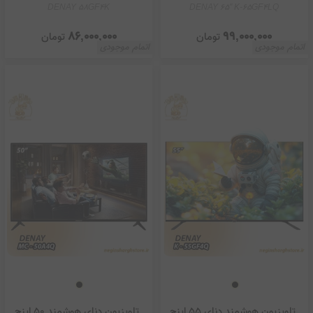
DENAY 58GF4K
DENAY 65" K-65GF4LQ
86,000,000
99,000,000
تومان
تومان
اتمام موجودی
اتمام موجودی
تلویزیون هوشمند دنای 55 اینچ
تلویزیون دنای هوشمند 50 اینچ