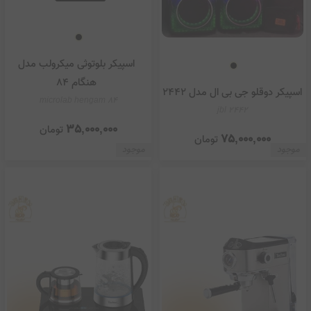
اسپیکر بلوتوثی میکرولب مدل
هنگام 84
اسپیکر دوقلو جی بی ال مدل 2442
microlab hengam 84
jbl 2442
35,000,000
تومان
75,000,000
تومان
موجود
موجود