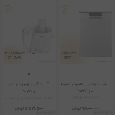
ماشین ظرفشویی 15نفره پاکشوما
آبمیوه گیری پارس خزر مدل
مدل J52W
ویتافروت
PAKSHOMA J52W
pars khazar vitafriut با پارچ شیشه ای
5,571,500
95,000,000
تومان
تومان
اتمام موجودی
اتمام موجودی