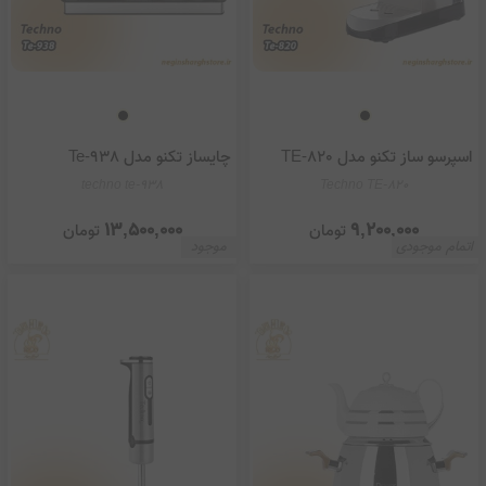
اسپرسو ساز تکنو مدل TE-820
چایساز تکنو مدل Te-938
techno te-938
Techno TE-820
13,500,000
9,200,000
تومان
تومان
اتمام موجودی
موجود