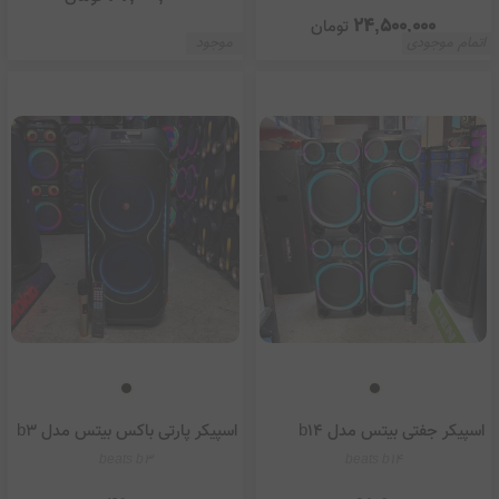
24,500,000
تومان
اتمام موجودی
موجود
اسپیکر جفتی بیتس مدل b14
اسپیکر پارتی باکس بیتس مدل b3
beats b3
beats b14