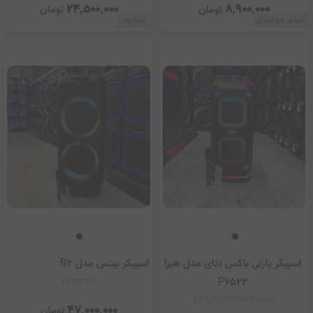
24,500,000
8,900,000
تومان
تومان
اتمام موجودی
موجود
اسپیکر پارتی باکس دنای مدل هیرا
اسپیکر بیتس مدل B2
P6522
beats b2
DENAY HYRA P6522
47,000,000
تومان