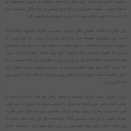
محصول خوش صدا است. برای پخش زنده هم میتوانید از خروجی مخصوص آن
استفاده نمایید. بلوتوث هم یکی از درگاه های ارتباطی در باند خانگی مکسیدر مدل
۱۰۳ است که کیفیت بالای موزیک را از این طریق تجربه خواهید کرد.
یکی دیگر از امکانات هیجان انگیز اسپیکر مکسیدر، قابلیت کارائوکه (Karaoke)
است. این تکنولوژی حوصله شما را از سر رفتن باز میدارد. به این ترتیب که
میتوانید از قسمت تنظیمات، صدای خواننده را حذف کرده و به وسیله میکروفون
بیسیم که همراه محصول ارائه میشود، خود روی آهنگ بخوانید و لذت ببرید.
قابلیت کارائوکه (Karaoke) یکی از بهترین مزییت های باند ایستاده مکسیدر مدل
۱۰۳ است. کابل برق برای اتصال مستقیم به برق و همچنین ریموت کنترل برای
کنترل تنظیمات مانند میزان صدا و تنظیم بیس و تریبل دستگاه هم به خوبی برای
شما کارایی دارد.
زیبایی اسپیکر دیجی شارژی مکسیدر به وجود رقص نور های جذاب آن است. با
پخش آهنگ رقص نوری شعله ای شروع به نمایش میکند که هیجان را برای گوش
کردن به موزیک بعدی در شما بیشتر میکند. همچنین این باند قابل حمل قابلیت
تعویض فولدر را نیز دارد. سیستم TWS مشخصه دیگر این باند است. تعداد ۱۲
نوع افکت جذاب برای صدا هم دیجی در این مدل وجود دارد. میتوانید صدای