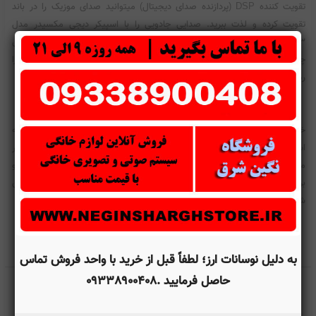
تقویت کننده DSP (پردازنده صدای دیجیتال) میتوانید صدای موزیک را در باند
تقویت کرده و لذت ببرید. صدایی جادویی را با اسپیکر دیجی مکسیدر مدل
CN1203 تجربه خواهید کرد. از دیگر امکانات این محصول رسیور فرمت های صوتی
چندگانه است که می تواند فرمت های صوتی MP3، Wav، FLAC و APE را
رمزگشایی کند
خدمات پس از فروش مکسیدر با نام گاندو سرویس تمامی خدمات مربوط به
اسپیکر ها را برای مشتریان انجام میدهد. حرفه ای ها به دنبال خرید اسپیکر
مکسیدر هستند. شما هم یکی از آن حرفه ای ها باشید و آستین ها را بالا بزنید و
برای جشن آخر هفته و مهمانی‌‌‌های بعدی اماده شوید. فروشگاه اینترنتی نگین
شرق برای شما مدل‌‌‌های مختلفی از باند ایستاده مکسیدر را ارائه داده است.
مشخصات فنی
به دلیل نوسانات ارز؛ لطفاً قبل از خرید با واحد فروش تماس
حاصل فرمایید .09338900408
برند
مکسیدر