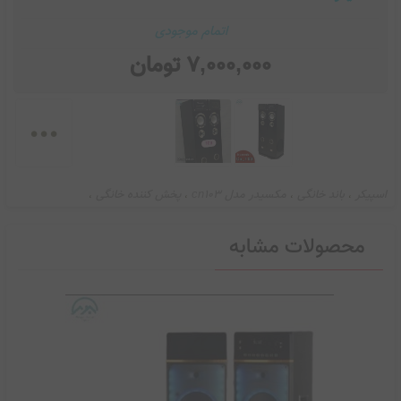
اتمام موجودی
7,000,000
تومان
...
اسپیکر
باند خانگی
مکسیدر مدل cn103
پخش کننده خانگی
،
،
،
،
محصولات مشابه