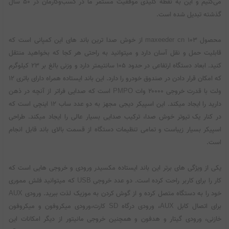
می‌کنیم و این به نقطه کلیدی موفقیت مستمر ما در کسب‌وکارمان در ۵۰ سال
گذشته تبدیل شده است.
محصول maxeeder cn 103 از خوش صدا ترین باند های این کمپانی است که
قابلیت حمل و نقل آسان دارد و میتوانید به راحتی هر کجا که بخواهید منتقل
کنید. ابعاد دستگاه ارتفاعی در حدود ۱۰۵ سانتیمتر دارد و وزنی بالغ بر ۲۳ کیلوگرم
که امکان قرار دادن در صندوق خودرو را دارد. این باند ایستاده همراه دارای باتری ۱۲
ولت با قدرت خروجی ۲۰۰۰۰ وات PMPO است که صدایی فراتر از آنچه در ذهن
دارید را ایجاد میکند. این اسپیکر دیجی مجهز به دو عدد ساب ۱۲ اینچی است که
در کنار یک تیوتر خوش صدا، ترکیب صدایی بسیار عالی را ایجاد میکند. طراحی
اسپیکر بسیار زیباست و تمامی تنظیمات دستگاه از قسمت بالای باند قابل انجام
است.
یکی از ویژگی های برتر این باند ایستاده مکسیدر ورودی و خروجی هایی است که
کار را برای کاربر راحت کرده است. دو عدد خروجی USB که میتوانید فلش مموری
خود را به دستگاه متصل کرده و از گوش کردن به موزیک لذت ببرید. ورودی AUX
برای اتصال کابل AUX، ورودی درگاه SD کارت،ورودی میکروفون و میکروفون
خازنی، ورودی گیتار و هدفون و همچنین خروجی مانیتور از دیگر امکانات این