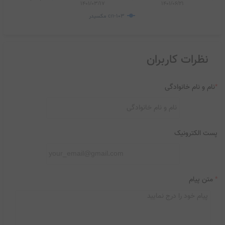
1401/03/17
1401/06/21
مکسیدر cn-103
نظرات کاربران
*
نام و نام خانوادگی
پست الکترونیک
*
متن پیام