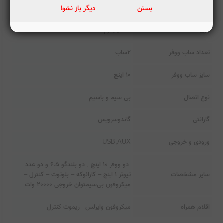
ابعاد اسپیکر
توضیحات
بستن
دیگر باز نشو!
وزن
23کیلوگرم
تعداد ساب ووفر
۲ساب
سایز ساب ووفر
۱۰ اینچ
نوع اتصال
بی سیم و باسیم
گارانتی
گاندوسرویس
ورودی و خروجی
USB,AUX
دو ووفر 10 اینچ , دو بلندگو 6.5 و دو عدد
سایر مشخصات
تیوتر 1 اینچ – کارائوکه – بلوتوث – کنترل –
میکروفون بی‌سیمتوان خروجی 20000 وات
اقلام همراه
میکروفون وایرلس _ریموت کنترل