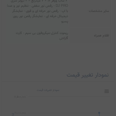
6 ساب ووفر 10 + 2 میدرنج + 2 تیوتر سری
DJ PRO - رقص نور سقفی - تنظيم نور و صدا
سایر مشخصات
با اپ - رقص نور حرفه ای و قوی - نمایشگر
دیجیتال حرفه ای - نمایشگر رقص نور روی
پسیو
ریموت کنترل-میکروفون بی سیم - کارت
اقلام همراه
گارانتی
نمودار تغییر قیمت
نمودار تغیرات قیمت
11,500,000
11,000,000
)