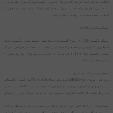
فعالیت پرداخته است. این شرکت در حال حاضر در حیطه تجهیزات مدرن چندرسانه‌ای
با بالاترین تکنولوژی تولید فعالیت می‌کند. هدف این شرکت تولید بهترین محصول با
قیمت مناسب جهت جلب رضایت مشتری است.
اسپیکر مکسیدر cn 626
اسپیکر مکسیدر cn 626 از سری اسپیکر‌های تولید شده، توسط کمپانی مکسیدر است
که با وزن ۱۵کیلوگرم توسط شرکت مکسیدر تولید شده است. در طراحی اسپیکر
بلوتوثی مکسیدر مدل ۶۲۶ از ۶ عدد ساب ۱۰ اینچی و دو میدرنج ۴ اینچ و دو تیوتر ۳
اینچی استفاده شده است.
اسپیکر دیجی مکسیدر، دارای
ورودی‌های ورودی USB/SD/AUX/میکروفون/Optical/Coaxial/گیتار است. با استفاده
از این 2 ورودی میکروفون می‌توانید میکروفونی که به همراه این دستگاه است را متصل
کنید و با استفاده از قابلیت کارائوکه به صورت یک اجرای زنده صدای خود را از اسپیکر
بشنوید.
اسپیکر مکسیدر cn-626برای تولید صدای شفاف در محیط هایی که به صدا‌های مختلف
نیاز است طراحی شده و به زبان ساده هر نوع صدایی که می‌توان به صورت با کیفیت در