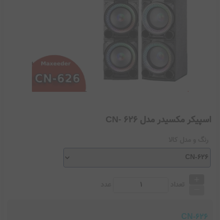
اسپیکر مکسیدر مدل CN- 626
رنگ و مدل کالا
+
_
تعداد
عدد
CN-626