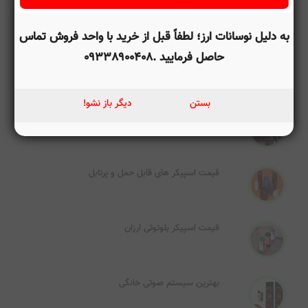
خرید اقساطی اسپیکر های میکرولب و مکسیدر
به دلیل نوسانات ارز؛ لطفاً قبل از خرید با واحد فروش تماس
حاصل فرمایید .09338900408
نمایندگی فروش اسپیکرهای میکرولب، برند
مکسیدر، برند دنا، برند jbl، برند سونی
بستن
دیگر باز نشو!
مرکز تخصصی فروش باند و اسپیکر
قیمت اسپیکر های قابل حمل و پرتابل
قیمت اسپیکر بلوتوثی ارزان
بهترین سیستم صوتی خانگی