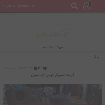
0
🔥 تخفیف ویژه امروز - همین حالا خرید کنید 🔥
neginsharghstore.ir
/
ورود
ثبت نام
بلاگ
(
4
)
(
1
)
۱۴۰۱/۹/۲۳ چهارشنبه
قیمت اسپیکر دیجی دار سونی