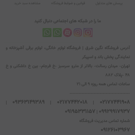
پرسش های متداول
قوانین و ضوابط فروشگاه
مشاهده سبد خرید
ما را در شبکه های اجتماعی دنبال کنید
آدرس فروشگاه نگین شرق | فروشگاه لوازم خانگی، لوازم برقی آشپزخانه و
نمایندگی پخش باند و اسپیکر
تهران- میدان رسالت- بالاتر از مترو سرسبز -خ فرجام- بین خ داشکنی و خ
۴۸ -پلاک ۸۸۲
ساعات تماس همه روزه 9 الی 21
----------------------------------------
09363149389
02177442018
02177441908
|
|
|
09195331157
09929917937
|
شماره تماس مدیریت فروشگاه
09126103967