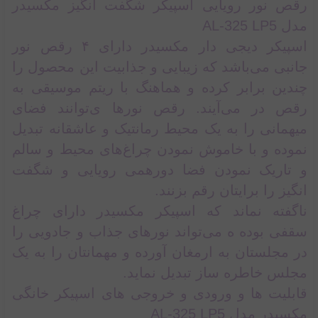
رقص نور رویایی اسپیکر شگفت انگیز مکسیدر
مدل AL-325 LP5
اسپیکر دیجی دار مکسیدر دارای ۴ رقص نور
جانبی می‌باشد که زیبایی و جذابیت این محصول را
چندین برابر کرده و هماهنگ با ریتم موسیقی به
رقص در می‌آیند. رقص نورها ی‌توانند فضای
میهمانی را به یک محیط رمانتیک و عاشقانه تبدیل
نموده و با خاموش نمودن چراغ‌های محیط و سالم
و تاریک نمودن فضا دورهمی رویایی و شگفت
انگیز را برایتان رقم بزنند.
ناگفته نماند که اسپیکر مکسیدر دارای چراغ
سقفی بوده ه می‌تواند نورهای جذاب و جادویی را
در مجلستان به ارمغان آورده و مهمانتان را به یک
مجلس خاطره ساز تبدیل نماید.
قابلیت ها و ورودی و خروجی های اسپیکر خانگی
مکسیدر مدل AL-325 LP5