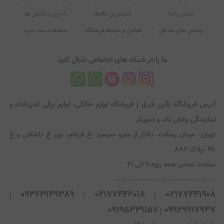
تماس با ما
جدیدترین کالاها
آخرین تراکنش ها
پرسش های متداول
قوانین و ضوابط فروشگاه
مشاهده سبد خرید
ما را در شبکه های اجتماعی دنبال کنید
آدرس فروشگاه نگین شرق | فروشگاه لوازم خانگی، لوازم برقی آشپزخانه و
نمایندگی پخش باند و اسپیکر
تهران- میدان رسالت- بالاتر از مترو سرسبز -خ فرجام- بین خ داشکنی و خ
۴۸ -پلاک ۸۸۲
ساعات تماس همه روزه 9 الی 21
----------------------------------------
09363149389
02177442018
02177441908
|
|
|
09195331157
09929917937
|